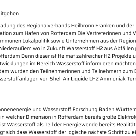
mitgehen
nladung des Regionalverbands Heilbronn Franken und der
egation zum Hafen von Rotterdam Die Vertreterinnen und 
Kommunen Lokalpolitik sowie Unternehmen aus der Regio
ederaußem wo in Zukunft Wasserstoff H2 aus Abfällen pr
terdam Denn dieser ist Heimat zahlreicher H2 Projekte und
twicklungen im Bereich Wasserstoff informieren möchten B
dam wurden den Teilnehmerinnen und Teilnehmern zum Be
serstoffanlagen von Shell Air Liquide LH2 Ammoniak Term
onnenenergie und Wasserstoff Forschung Baden Württembe
n welcher Dimension in Rotterdam bereits große Elektrol
st Wasserstoff als Teil der Energiewende bereits Realität
t sich dass Wasserstoff der logische nächste Schritt zu e