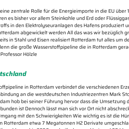
eine zentrale Rolle für die Energieimporte in die EU über
n es bisher vor allem Steinkohle und Erd oder Flüssiggas
offs in den Elektrolyseuranlagen des Hafens produziert 
otterdam abgewickelt werden All das was wir bezüglich g
reits in Stahl und Eisen realisiert Rotterdam tut alles um
denn die große Wasserstoffpipeline die in Rotterdam gerad
Professor Hölzle
utschland
toffpipeline in Rotterdam verbindet die verschiedenen 
 Anbindung an die westdeutschen Industriezentren Mark Sto
terdam hob bei seiner Führung hervor dass die Umsetzung
nden ist Dennoch lässt man sich vor Ort nicht abschreck
 Umgang mit den Schwierigkeiten Wie wichtig es ist die H
n in Rotterdam etwa 7 Megatonnen H2 Derivate umgeschl